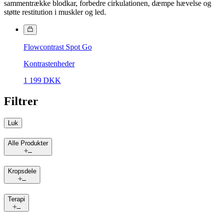
sammentrække blodkar, forbedre cirkulationen, dæmpe hævelse og
støtte restitution i muskler og led.
Flowcontrast Spot Go
Kontrastenheder
1 199 DKK
Filtrer
Luk
Alle Produkter
Kropsdele
Terapi