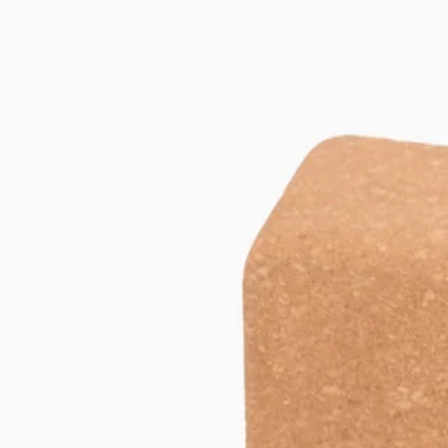
Flowmat
Trainingsgeräte
79 EUR
Yoga Bundle
Yoga
118 EUR
Yoga Block
Yoga
39 EUR
Filtern