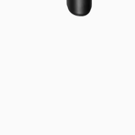
Bienvenue dans l’univers du flow
S’abonner
J’accepte les
conditions générales
SERVICE CLIENT
Ce lien externe s’ouvrira dans un nouvel onglet :
Service client
Pièces et accessoires
Expédition et livraison
Ce lien externe s’ouvrira dans un nouvel onglet :
Retours et
échanges
Découvrir Flowlife
Notre histoire
Conditions générales
RGPD
Politique de confidentialité